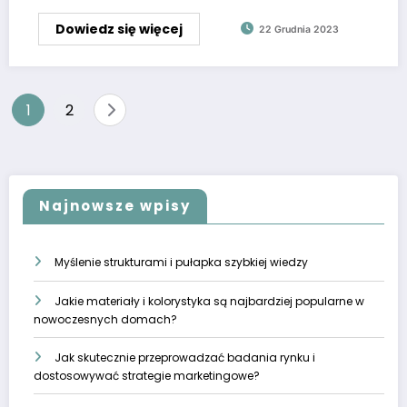
Dowiedz się więcej
22 Grudnia 2023
Stronicowanie
1
2
wpisów
Najnowsze wpisy
Myślenie strukturami i pułapka szybkiej wiedzy
Jakie materiały i kolorystyka są najbardziej popularne w
nowoczesnych domach?
Jak skutecznie przeprowadzać badania rynku i
dostosowywać strategie marketingowe?