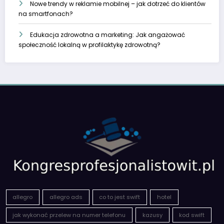
Nowe trendy w reklamie mobilnej – jak dotrzeć do klientów
na smartfonach?
Edukacja zdrowotna a marketing: Jak angażować
społeczność lokalną w profilaktykę zdrowotną?
allegro
allegro ads
co to jest swift
hotel
jak wykonać przelew na numer telefonu
kazusy
kod swift