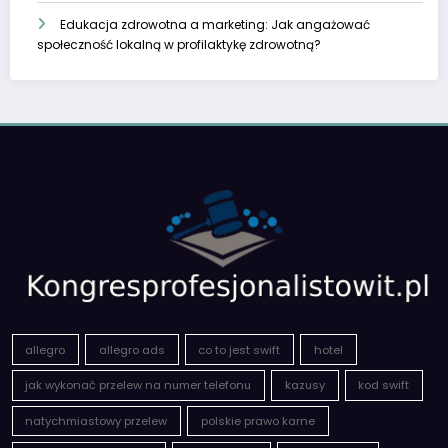
Edukacja zdrowotna a marketing: Jak angażować
społeczność lokalną w profilaktykę zdrowotną?
allegro
allegro ads
co to jest swift
hotel
jak wykonać przelew na numer telefonu
kazusy
kod swift
natychmiastowy przelew
polskie prawo karne