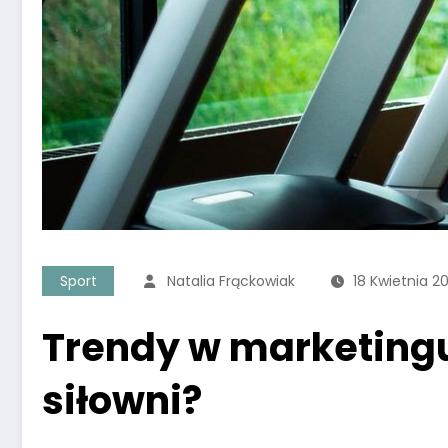
Sport
Natalia Frąckowiak
18 Kwietnia 2
Trendy w marketingu
siłowni?