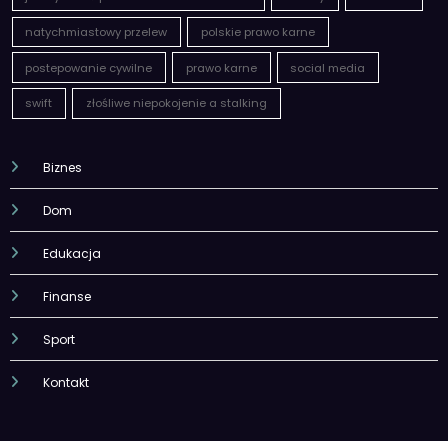
natychmiastowy przelew
polskie prawo karne
postepowanie cywilne
prawo karne
social media
swift
złośliwe niepokojenie a stalking
Biznes
Dom
Edukacja
Finanse
Sport
Kontakt