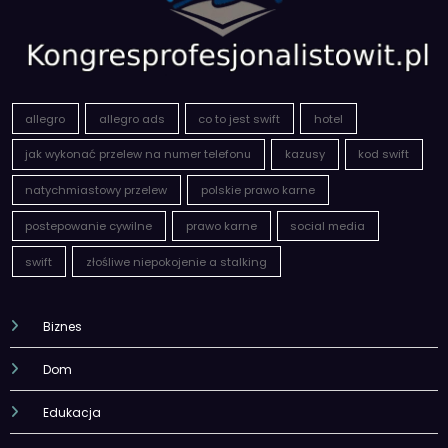
allegro
allegro ads
co to jest swift
hotel
jak wykonać przelew na numer telefonu
kazusy
kod swift
natychmiastowy przelew
polskie prawo karne
postepowanie cywilne
prawo karne
social media
swift
złośliwe niepokojenie a stalking
Biznes
Dom
Edukacja
Finanse