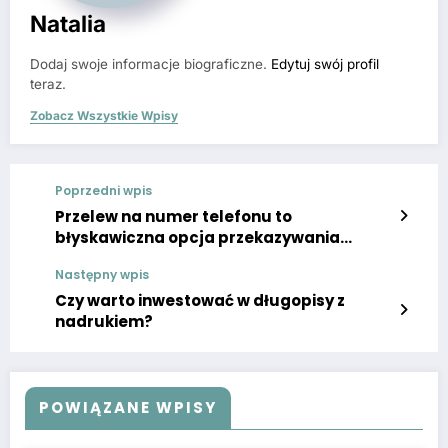
Natalia
Dodaj swoje informacje biograficzne.
Edytuj swój profil
teraz.
Zobacz Wszystkie Wpisy
Poprzedni wpis
Przelew na numer telefonu to
błyskawiczna opcja przekazywania
pieniędzy pomiędzy użytkownikami BLIKA
Następny wpis
w systemie Express Elixir
Czy warto inwestować w długopisy z
nadrukiem?
POWIĄZANE WPISY