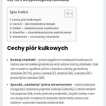
Spis treści
Cechy piór kulkowych
Cerruti – dla miłośników klasyki
Parker – nieskończone możliwości
Sheaffer – charakterystyczne wykończenia
Waterman – stonowany charakter
Cechy piór kulkowych
Rodzaj stalówki
– poszczególne modele piór kulkowych
różnią się od siebie grubością oraz sztywnością stalówki, i tak
oto możemy spotkać pióra z bardzo cienką grubością
stalówki (EF.FX), pióra cienkie (F), średnie (M), szerokie (B) i
podwójnie szerokie (2B).
Sposób „zasilania” pióra atramentem
– pióra kulkowe
mogą być zasilane poprzez naboje (wkłady) z atramentem
lub poprzez tłok, warto jednak podkreślić, że jeśli zależy nam
na dużej ilość możliwych kolorów atramentu wówczas
dobrym wyborem będzie właśnie tłok.