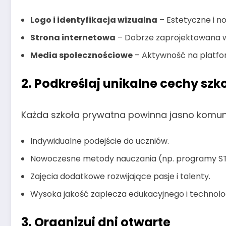
Logo i identyfikacja wizualna
– Estetyczne i n
Strona internetowa
– Dobrze zaprojektowana wi
Media społecznościowe
– Aktywność na platfor
2.
Podkreślaj unikalne cechy szk
Każda szkoła prywatna powinna jasno komunik
Indywidualne podejście do uczniów.
Nowoczesne metody nauczania (np. programy ST
Zajęcia dodatkowe rozwijające pasje i talenty.
Wysoka jakość zaplecza edukacyjnego i technolo
3.
Organizuj dni otwarte