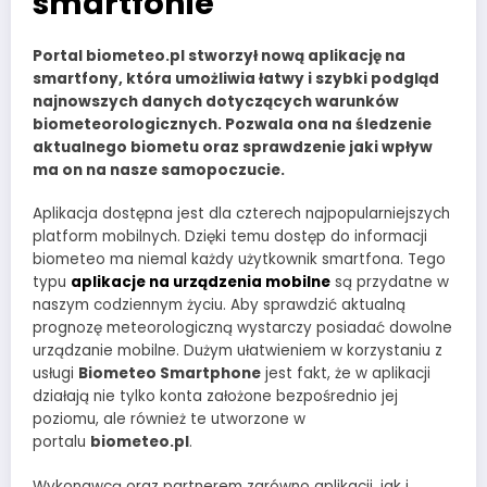
smartfonie
Portal biometeo.pl stworzył nową aplikację na
smartfony, która umożliwia łatwy i szybki podgląd
najnowszych danych dotyczących warunków
biometeorologicznych. Pozwala ona na śledzenie
aktualnego biometu oraz sprawdzenie jaki wpływ
ma on na nasze samopoczucie.
Aplikacja dostępna jest dla czterech najpopularniejszych
platform mobilnych. Dzięki temu dostęp do informacji
biometeo ma niemal każdy użytkownik smartfona. Tego
typu
aplikacje na urządzenia mobilne
są przydatne w
naszym codziennym życiu. Aby sprawdzić aktualną
prognozę meteorologiczną wystarczy posiadać dowolne
urządzanie mobilne. Dużym ułatwieniem w korzystaniu z
usługi
Biometeo Smartphone
jest fakt, że w aplikacji
działają nie tylko konta założone bezpośrednio jej
poziomu, ale również te utworzone w
portalu
biometeo.pl
.
Wykonawcą oraz partnerem zarówno aplikacji, jak i