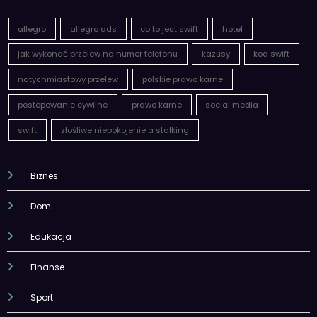
jak wykonać przelew na numer telefonu
kazusy
kod swift
natychmiastowy przelew
polskie prawo karne
postepowanie cywilne
prawo karne
social media
swift
złośliwe niepokojenie a stalking
Biznes
Dom
Edukacja
Finanse
Sport
Kontakt