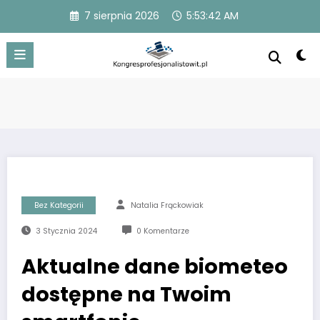
Przejdź
7 sierpnia 2026
5:53:43 AM
do
treści
Bez Kategorii
Natalia Frąckowiak
3 Stycznia 2024
0 Komentarze
Aktualne dane biometeo
dostępne na Twoim