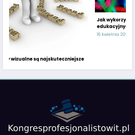
Jak wykorzystać influencerów w kampaniac
edukacyjnych?
16 kwietnia 2025
Natalia Frąckowiak
iejsze
allegro
allegro ads
co to jest swift
hotel