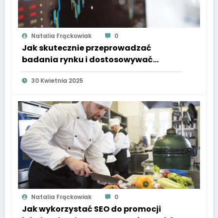
Natalia Frąckowiak
0
Jak skutecznie przeprowadzać
badania rynku i dostosowywać
strategie marketingowe?
30 Kwietnia 2025
Natalia Frąckowiak
0
Jak wykorzystać SEO do promocji