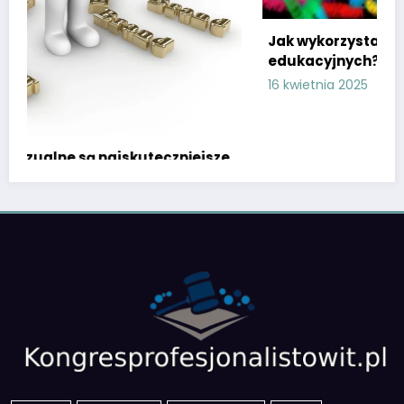
Jak wykorzystać influencerów w kampaniach
edukacyjnych?
16 kwietnia 2025
Natalia Frąckowiak
sze
allegro
allegro ads
co to jest swift
hotel
jak wykonać przelew na numer telefonu
kazusy
kod swift