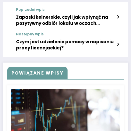
Poprzedni wpis
Zapaski kelnerskie, czyli jak wpłynąć na
pozytywny odbiór lokalu w oczach
klientów
Następny wpis
Czym jest udzielenie pomocy w napisaniu
pracy licencjackiej?
POWIĄZANE WPISY