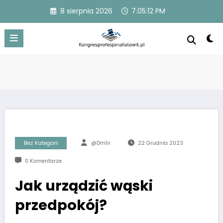
Przejdź
8 sierpnia 2026
7:05:13 PM
do
treści
Bez Kategorii
@dm1n
22 Grudnia 2023
0 Komentarze
Jak urządzić wąski
przedpokój?