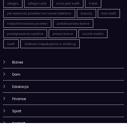
natychmiastowy przelew
polskie prawo karne
postepowanie cywilne
prawo karne
social media
swift
złośliwe niepokojenie a stalking
Biznes
Dom
Edukacja
Finanse
Sport
Kontakt